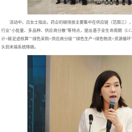
活动中，吕女士指出，药企的碳排放主要集中在供应链（范围三）
行业“小批量、多品种、供应商分散”等特点，提出基于全生命周期（L
计+碳足迹核算”“绿色采购+供应商分级”“绿色生产+绿色物流+资源循
头到末端系统降碳。